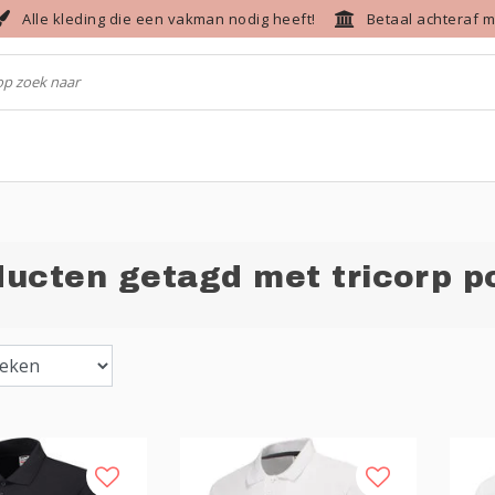
Alle kleding die een vakman nodig heeft!
Betaal achteraf m
ucten getagd met tricorp po