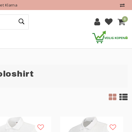
et Klarna
0
loshirt