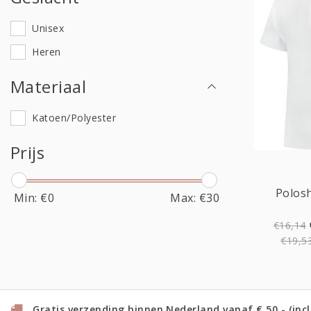
Unisex
Heren
Materiaal
Katoen/Polyester
Prijs
Polosh
Min: €
0
Max: €
30
€16,14
€19,5
Gratis verzending binnen Nederland vanaf € 50,- (incl