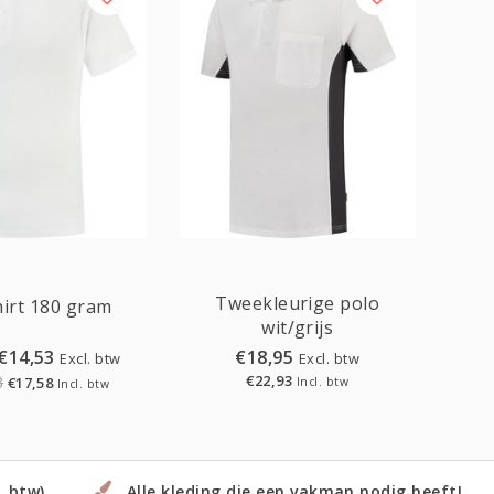
Sale
Tweekleurige polo
irt 180 gram
wit/grijs
€14,53
€18,95
Excl. btw
Excl. btw
€22,93
3
€17,58
Incl. btw
Incl. btw
. btw)
Alle kleding die een vakman nodig heeft!