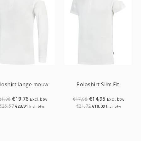
Sale
Sale
loshirt lange mouw
Poloshirt Slim Fit
€19,76
€14,95
21,96
€17,95
Excl. btw
Excl. btw
€26,57
€21,72
€23,91
€18,09
Incl. btw
Incl. btw