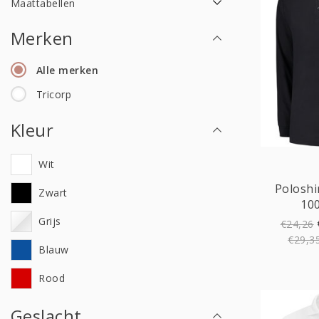
Maattabellen
Merken
Alle merken
Tricorp
Kleur
Wit
Poloshi
Zwart
10
Grijs
€24,26
€29,3
Blauw
Rood
Geslacht