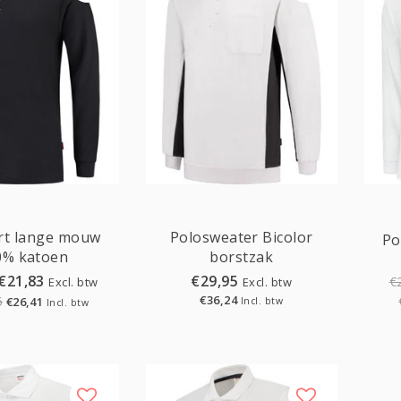
Sale
rt lange mouw
Polosweater Bicolor
Po
0% katoen
borstzak
€21,83
€29,95
€
Excl. btw
Excl. btw
€36,24
5
€26,41
Incl. btw
Incl. btw