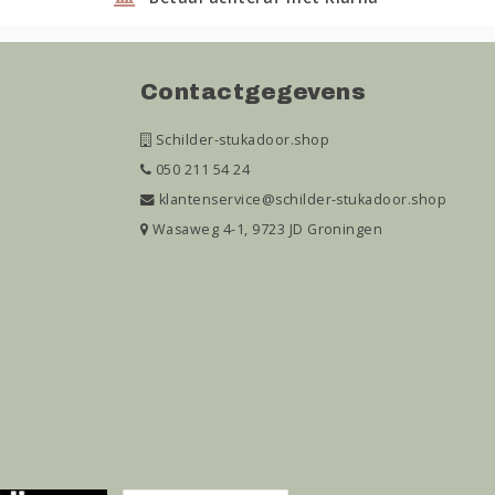
Contactgegevens
Schilder-stukadoor.shop
050 211 54 24
klantenservice@schilder-stukadoor.shop
Wasaweg 4-1, 9723 JD Groningen