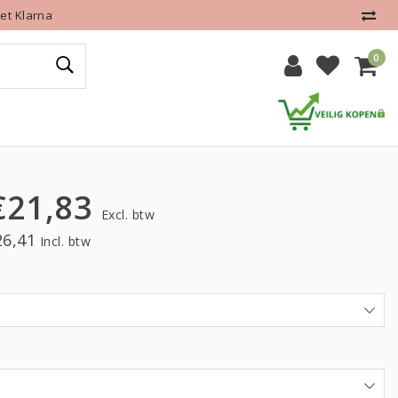
et Klarna
0
€21,83
Excl. btw
26,41
Incl. btw