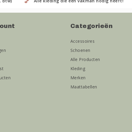
. btw)
Alle kleding die een vakman nodig heeft!
count
Categorieën
Accessoires
gen
Schoenen
Alle Producten
st
Kleding
ducten
Merken
Maattabellen