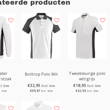
ateerde producten
ater
Tweekleurige polo
Bottrop Polo Wit
rstzak
wit/grijs
€32,95
€18,95
cl. btw
Excl. btw
Excl. btw
€39,87
€22,93
l. btw
Incl. btw
Incl. btw