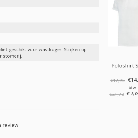
iet geschikt voor wasdroger. Strijken op
 stomerij.
Sale
Poloshirt S
€14
€17,95
btw
€18,0
€21,72
n review