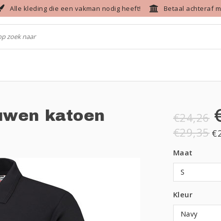
Alle kleding die een vakman nodig heeft!
Betaal achteraf m
uwen katoen
€24,26
€29,35
€
Maat
S
Kleur
Navy