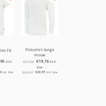
Sale
Poloshirt lange
lim Fit
mouw
,95
€19,76
Excl.
Excl.
€21,96
btw
9
€23,91
€26,57
Incl. btw
Incl. btw