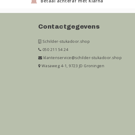
Betaal achteraf met Klarna
Contactgegevens
Schilder-stukadoor.shop
050 211 54 24
klantenservice@schilder-stukadoor.shop
Wasaweg 4-1, 9723 JD Groningen