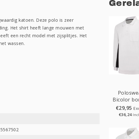
Gerel
aardig katoen. Deze polo is zeer
ing. Het shirt heeft lange mouwen met
eft een recht model met zijsplitjes. Het
 het wassen.
Poloswe
Bicolor bo
€29,95
Ex
€36,24
Inc
8
65567502