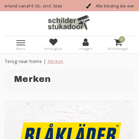
)
Alle kleding die een vakman nodig heeft!
0
Menu
Verlanglijst
Inloggen
Winkelwagen
Terug naar home
|
Merken
Merken