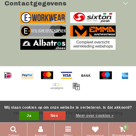
Contactgegevens
Copyright © 2026 - Koop de beste werkkleding bij schilder-
Wij slaan cookies op om onze website te verbeteren. Is dat akkoord?
stukadoor.shop! - Powered by Uniwork Beroepskleding
Ja
Nee
Meer over cookies »
0
Zoeken
Account
Menu
Winkelwagen
Verlanglijst