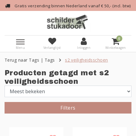
Gratis verzending binnen Nederland vanaf € 50,- (incl. btw)
0
Menu
Verlanglijst
Inloggen
Winkelwagen
Terug naar Tags
|
Tags
s2 veiligheidsschoen
Producten getagd met s2
veiligheidsschoen
Filters