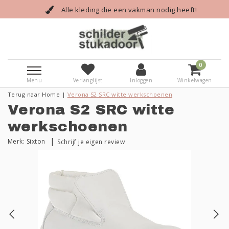
Alle kleding die een vakman nodig heeft!
0
Menu
Verlanglijst
Inloggen
Winkelwagen
Terug naar Home
|
Verona S2 SRC witte werkschoenen
Verona S2 SRC witte
werkschoenen
|
Merk:
Sixton
Schrijf je eigen review