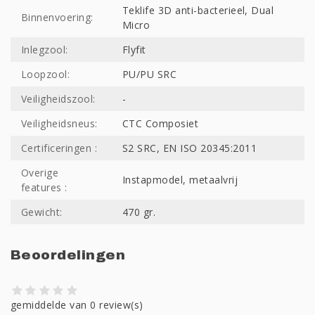
Teklife 3D anti-bacterieel, Dual
Binnenvoering:
Micro
Inlegzool:
Flyfit
Loopzool:
PU/PU SRC
Veiligheidszool:
-
Veiligheidsneus:
CTC Composiet
Certificeringen :
S2 SRC, EN ISO 20345:2011
Overige
Instapmodel, metaalvrij
features :
Gewicht:
470 gr.
Beoordelingen
gemiddelde van 0 review(s)