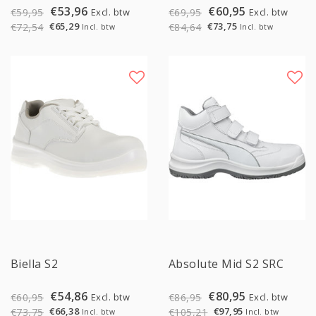
€53,96
€60,95
Excl. btw
Excl. btw
€59,95
€69,95
€65,29
€73,75
€72,54
€84,64
Incl. btw
Incl. btw
Sale
Sale
Biella S2
Absolute Mid S2 SRC
€54,86
€80,95
Excl. btw
Excl. btw
€60,95
€86,95
€66,38
€97,95
€73,75
€105,21
Incl. btw
Incl. btw