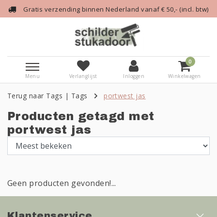
Gratis verzending binnen Nederland vanaf € 50,- (incl. btw)
0
Menu
Verlanglijst
Inloggen
Winkelwagen
Terug naar Tags
|
Tags
portwest jas
Producten getagd met
portwest jas
Geen producten gevonden!...
Klantenservice