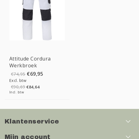
Sale
Attitude Cordura
Werkbroek
€69,95
€74,95
Excl. btw
€90,69
€84,64
Incl. btw
Klantenservice
Mijn account