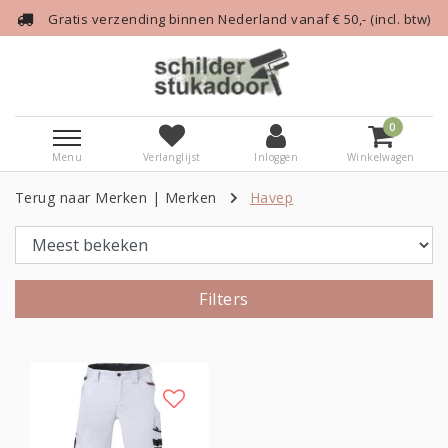
Gratis verzending binnen Nederland vanaf € 50,- (incl. btw)
0
Menu
Verlanglijst
Inloggen
Winkelwagen
Terug naar Merken
|
Merken
Havep
Filters