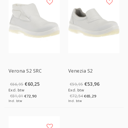
Sale
Sale
Verona S2 SRC
Venezia S2
€60,25
€53,96
€66,95
€59,95
Excl. btw
Excl. btw
€81,01
€72,54
€72,90
€65,29
Incl. btw
Incl. btw