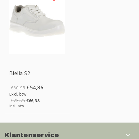
Sale
Biella S2
€54,86
€60,95
Excl. btw
€73,75
€66,38
Incl. btw
Klantenservice