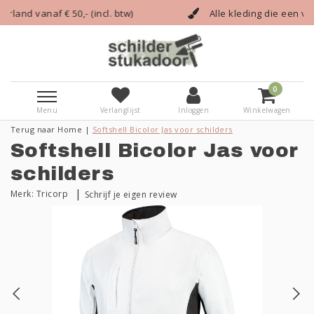
ncl. btw)
Alle kleding die een vakman nodig heeft!
0
Menu
Verlanglijst
Inloggen
Winkelwagen
Terug naar Home
|
Softshell Bicolor Jas voor schilders
Softshell Bicolor Jas voor
schilders
|
Merk:
Tricorp
Schrijf je eigen review