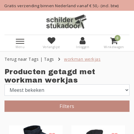
ng binnen Nederland vanaf € 50,- (incl. btw)
Alle kle
0
Menu
Verlanglijst
Inloggen
Winkelwagen
Terug naar Tags
|
Tags
workman werkjas
Producten getagd met
workman werkjas
Filters