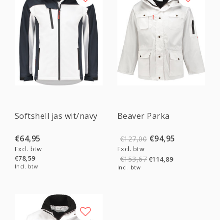
Sale
Softshell jas wit/navy
Beaver Parka
€64,95
€94,95
€127,00
Excl. btw
Excl. btw
€78,59
€153,67
€114,89
Incl. btw
Incl. btw