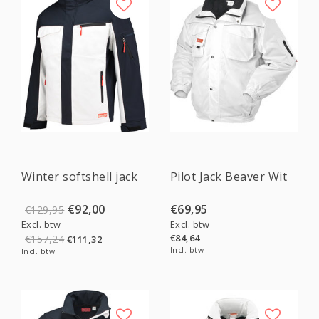
Sale
Winter softshell jack
Pilot Jack Beaver Wit
€92,00
€69,95
€129,95
Excl. btw
Excl. btw
€84,64
€157,24
€111,32
Incl. btw
Incl. btw