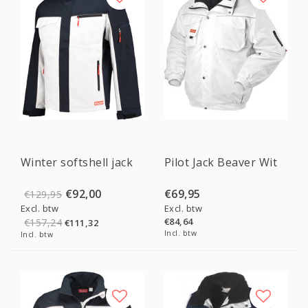
Sale
Winter softshell jack
Pilot Jack Beaver Wit
€92,00
€69,95
€129,95
Excl. btw
Excl. btw
€84,64
€157,24
€111,32
Incl. btw
Incl. btw