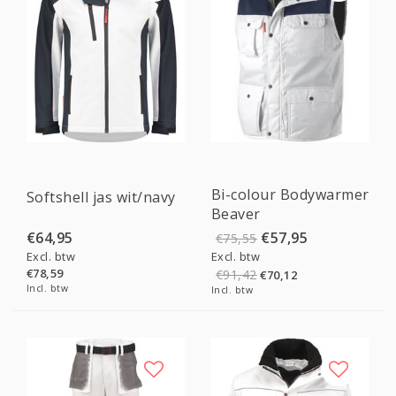
Sale
Bi-colour Bodywarmer
Softshell jas wit/navy
Beaver
€64,95
€57,95
€75,55
Excl. btw
Excl. btw
€78,59
€91,42
€70,12
Incl. btw
Incl. btw