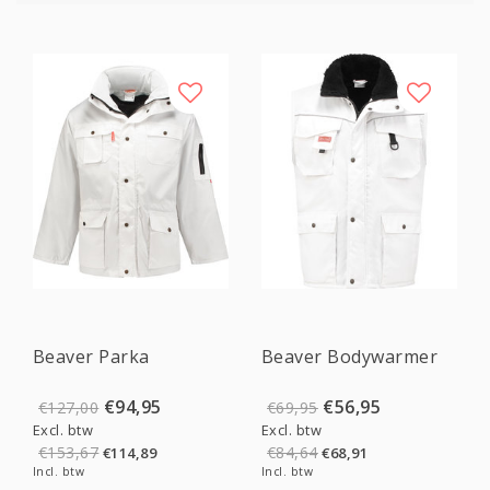
Sale
Sale
Beaver Parka
Beaver Bodywarmer
€94,95
€56,95
€127,00
€69,95
Excl. btw
Excl. btw
€153,67
€84,64
€114,89
€68,91
Incl. btw
Incl. btw