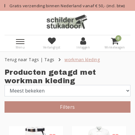
n Nederland vanaf € 50,- (incl. btw)
Alle kleding die
0
Menu
Verlanglijst
Inloggen
Winkelwagen
Terug naar Tags
|
Tags
workman kleding
Producten getagd met
workman kleding
Filters