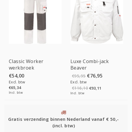
Sale
Classic Worker
Luxe Combi-jack
werkbroek
Beaver
€54,00
€76,95
€95,95
Excl. btw
Excl. btw
€65,34
€116,10
€93,11
Incl. btw
Incl. btw
Alle kleding d
binnen Nederland vanaf € 50,-
(incl. btw)