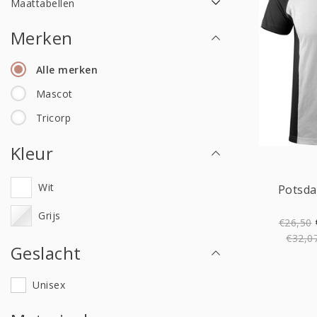
Maattabellen
Merken
Alle merken
Mascot
Tricorp
Kleur
Wit
Potsda
Grijs
€26,50
€32,0
Geslacht
Unisex