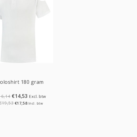
Sale
oloshirt 180 gram
€14,53
16,14
Excl. btw
€19,53
€17,58
Incl. btw