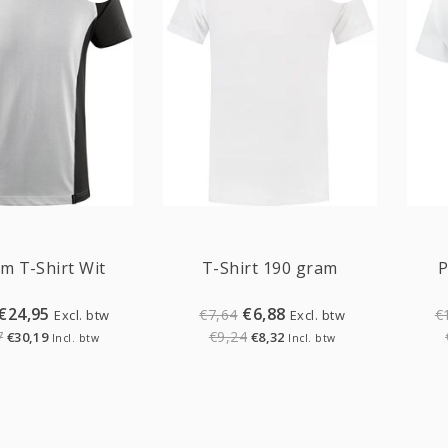
Sale
Sale
m T-Shirt Wit
T-Shirt 190 gram
P
€24,95
€6,88
€7,64
€
Excl. btw
Excl. btw
7
€9,24
€30,19
€8,32
Incl. btw
Incl. btw