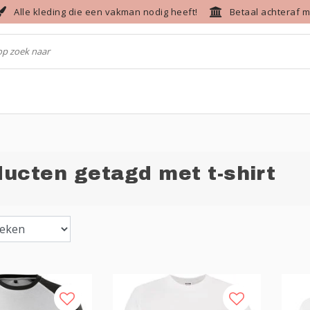
Alle kleding die een vakman nodig heeft!
Betaal achteraf m
ucten getagd met t-shirt