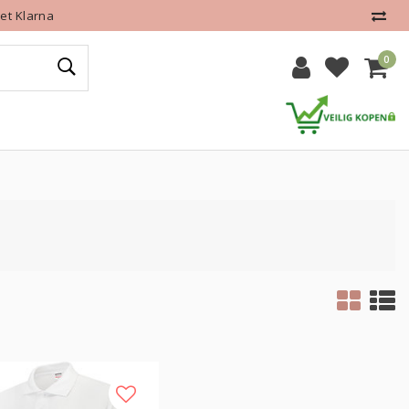
et Klarna
0