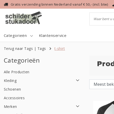
Gratis verzending binnen Nederland vanaf € 50,- (incl. btw)
Categorieën
Klantenservice
Terug naar Tags
|
Tags
t-shirt
Categorieën
Prod
Alle Producten
Kleding
Schoenen
Accessoires
Merken