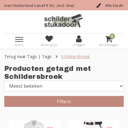
l. btw)
Alle kleding die een vakman nodig heeft!
0
Menu
Verlanglijst
Inloggen
Winkelwagen
Terug naar Tags
|
Tags
Schildersbroek
Producten getagd met
Schildersbroek
Filters