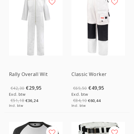
Sale
Sale
Rally Overall Wit
Classic Worker
€29,95
€49,95
€42,30
€69,50
Excl. btw
Excl. btw
€51,18
€84,10
€36,24
€60,44
Incl. btw
Incl. btw