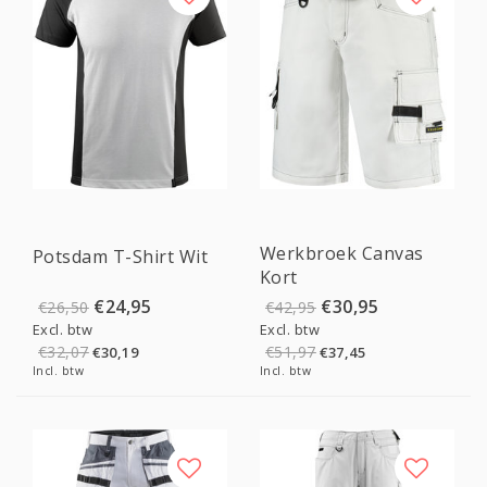
Sale
Sale
Werkbroek Canvas
Potsdam T-Shirt Wit
Kort
€24,95
€30,95
€26,50
€42,95
Excl. btw
Excl. btw
€32,07
€51,97
€30,19
€37,45
Incl. btw
Incl. btw