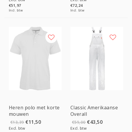
€51,97
€72,24
Incl. btw
Incl. btw
Sale
Sale
Heren polo met korte
Classic Amerikaanse
mouwen
Overall
€11,50
€43,50
€13,39
€59,00
Excl. btw
Excl. btw