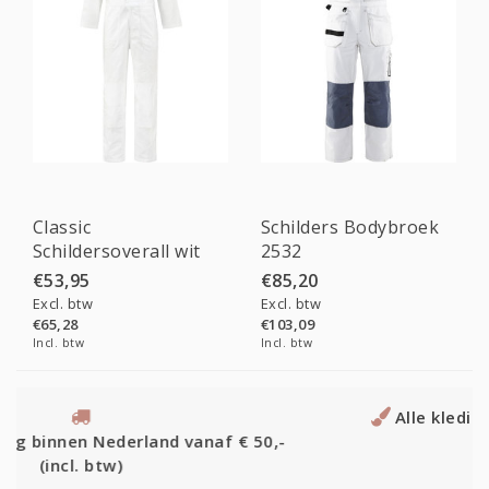
Classic
Schilders Bodybroek
Schildersoverall wit
2532
€53,95
€85,20
Excl. btw
Excl. btw
€65,28
€103,09
Incl. btw
Incl. btw
Alle kleding die een vakman nodig heeft!
50,-