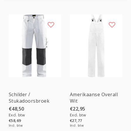
Schilder /
Amerikaanse Overall
Stukadoorsbroek
Wit
1091
€48,50
€22,95
Excl. btw
Excl. btw
€58,69
€27,77
Incl. btw
Incl. btw