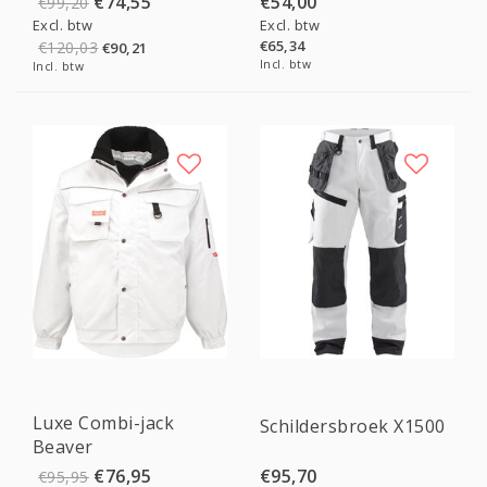
€74,55
€54,00
€99,20
Excl. btw
Excl. btw
€65,34
€120,03
€90,21
Incl. btw
Incl. btw
Sale
Luxe Combi-jack
Schildersbroek X1500
Beaver
€76,95
€95,70
€95,95