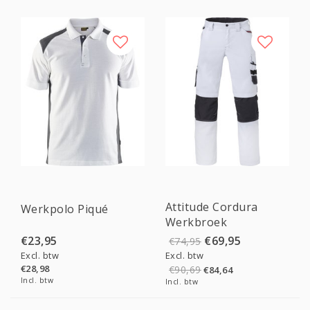
Sale
Attitude Cordura
Werkpolo Piqué
Werkbroek
€23,95
€69,95
€74,95
Excl. btw
Excl. btw
€28,98
€90,69
€84,64
Incl. btw
Incl. btw