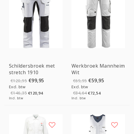
Sale
Sale
Schildersbroek met
Werkbroek Mannheim
stretch 1910
Wit
€99,95
€59,95
€120,95
€69,95
Excl. btw
Excl. btw
€146,35
€84,64
€120,94
€72,54
Incl. btw
Incl. btw