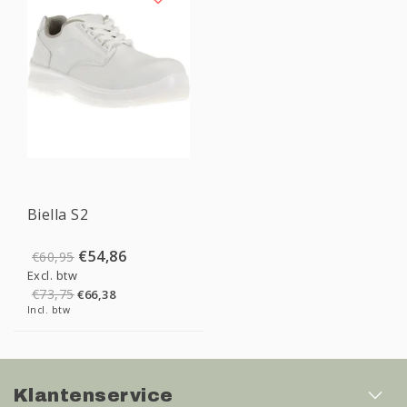
Sale
Biella S2
€54,86
€60,95
Excl. btw
€73,75
€66,38
Incl. btw
Klantenservice