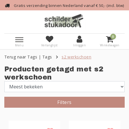
Gratis verzending binnen Nederland vanaf € 50,- (incl. btw)
0
Menu
Verlanglijst
Inloggen
Winkelwagen
Terug naar Tags
|
Tags
s2 werkschoen
Producten getagd met s2
werkschoen
Filters