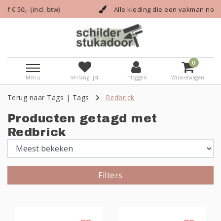
- (incl. btw)
Alle kleding die een vakman nodig heef
0
Menu
Verlanglijst
Inloggen
Winkelwagen
Terug naar Tags
|
Tags
Redbrick
Producten getagd met
Redbrick
Filters