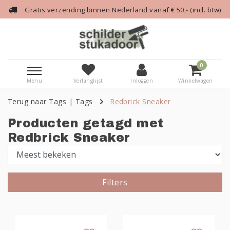
Gratis verzending binnen Nederland vanaf € 50,- (incl. btw)
0
Menu
Verlanglijst
Inloggen
Winkelwagen
Terug naar Tags
|
Tags
Redbrick Sneaker
Producten getagd met
Redbrick Sneaker
Filters