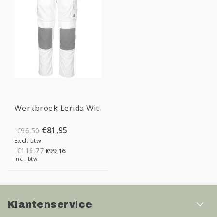
Sale
Werkbroek Lerida Wit
€81,95
€96,50
Excl. btw
€116,77
€99,16
Incl. btw
Klantenservice