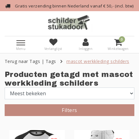
Gratis verzending binnen Nederland vanaf € 50,- (incl. btw)
0
Menu
Verlanglijst
Inloggen
Winkelwagen
Terug naar Tags
|
Tags
mascot werkkleding schilders
Producten getagd met mascot
werkkleding schilders
Filters