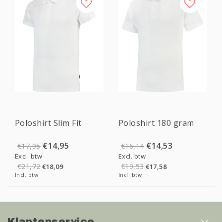
Sale
Sale
Poloshirt Slim Fit
Poloshirt 180 gram
€14,95
€14,53
€17,95
€16,14
Excl. btw
Excl. btw
€21,72
€19,53
€18,09
€17,58
Incl. btw
Incl. btw
Klantenservice