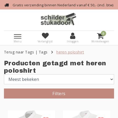
Gratis verzending binnen Nederland vanaf € 50,- (incl. btw)
0
Menu
Verlanglijst
Inloggen
Winkelwagen
Terug naar Tags
|
Tags
heren poloshirt
Producten getagd met heren
poloshirt
Filters