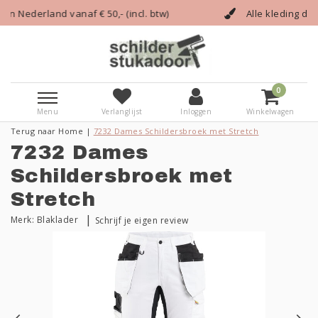
incl. btw)
Alle kleding die een vakman nodig heeft!
0
Menu
Verlanglijst
Inloggen
Winkelwagen
Terug naar Home
|
7232 Dames Schildersbroek met Stretch
7232 Dames
Schildersbroek met
Stretch
|
Merk:
Blaklader
Schrijf je eigen review