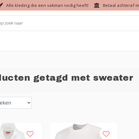
Alle kleding die een vakman nodig heeft!
Betaal achteraf m
ducten getagd met sweater