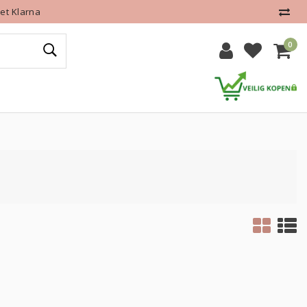
et Klarna
0