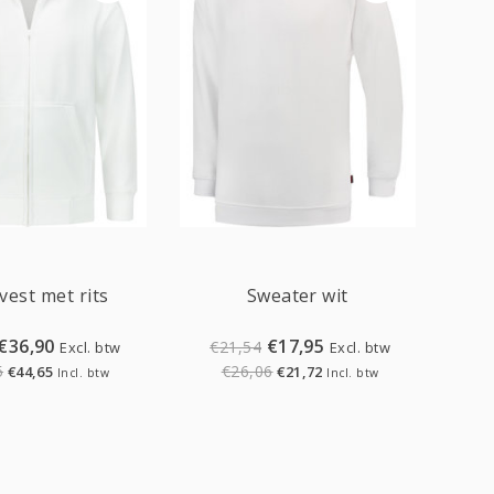
Sale
Sale
vest met rits
Sweater wit
€36,90
€17,95
€21,54
Excl. btw
Excl. btw
5
€26,06
€44,65
€21,72
Incl. btw
Incl. btw