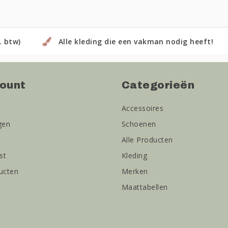
. btw)
Alle kleding die een vakman nodig heeft!
count
Categorieën
Accessoires
gen
Schoenen
Alle Producten
st
Kleding
ducten
Merken
Maattabellen