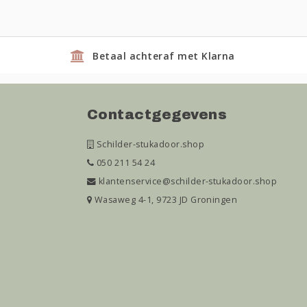
Betaal achteraf met Klarna
Contactgegevens
Schilder-stukadoor.shop
050 211 54 24
klantenservice@schilder-stukadoor.shop
Wasaweg 4-1, 9723 JD Groningen