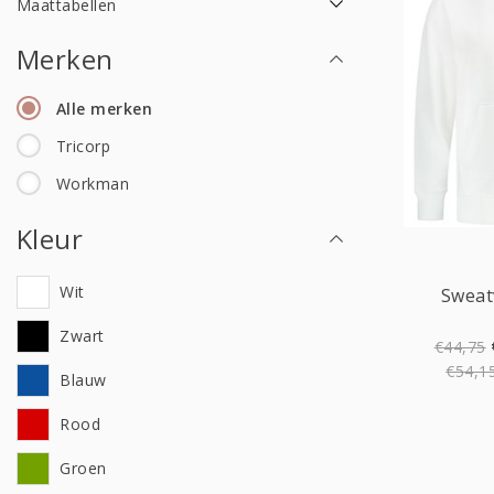
Maattabellen
Merken
Alle merken
Tricorp
Workman
Kleur
Wit
Sweat
Zwart
€44,75
€54,1
Blauw
Rood
Groen