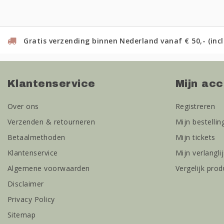
Gratis verzending binnen Nederland vanaf € 50,- (incl
Klantenservice
Mijn ac
Over ons
Registreren
Verzenden & retourneren
Mijn bestellin
Betaalmethoden
Mijn tickets
Klantenservice
Mijn verlanglij
Algemene voorwaarden
Vergelijk pro
Disclaimer
Privacy Policy
Sitemap