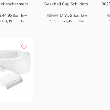
iebeschermers
Baseball Cap Schilders
902
€44,95
€18,55
€20,60
€
Excl. btw
Excl. btw
4
€24,93
€54,39
€22,45
Incl. btw
Incl. btw