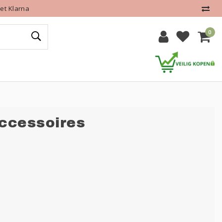
et Klarna
0
ccessoires