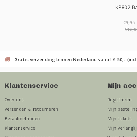
KP802 Ba
€9,95
€12,0
Gratis verzending binnen Nederland vanaf € 50,- (incl
Klantenservice
Mijn ac
Over ons
Registreren
Verzenden & retourneren
Mijn bestellin
Betaalmethoden
Mijn tickets
Klantenservice
Mijn verlanglij