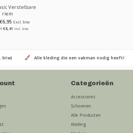
Sale
sic Verstelbare
riem
€6,95
Excl. btw
4
€8,41
Incl. btw
. btw)
Alle kleding die een vakman nodig heeft!
count
Categorieën
Accessoires
gen
Schoenen
Alle Producten
st
Kleding