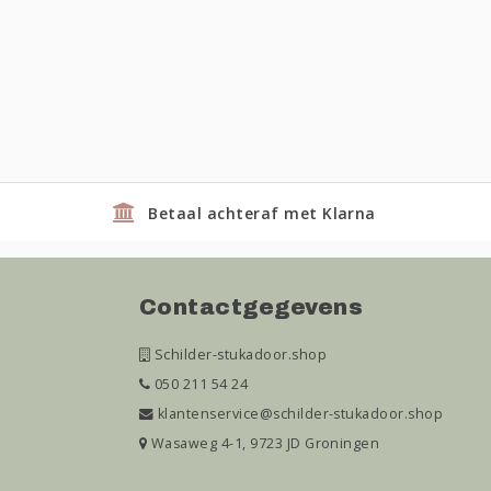
Betaal achteraf met Klarna
Contactgegevens
Schilder-stukadoor.shop
050 211 54 24
klantenservice@schilder-stukadoor.shop
Wasaweg 4-1, 9723 JD Groningen