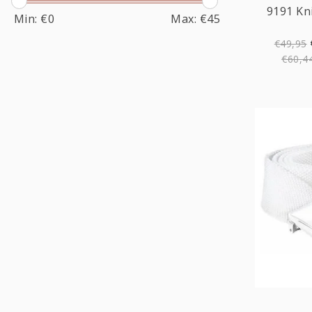
9191 Kn
Min: €
0
Max: €
45
€49,95
€60,4